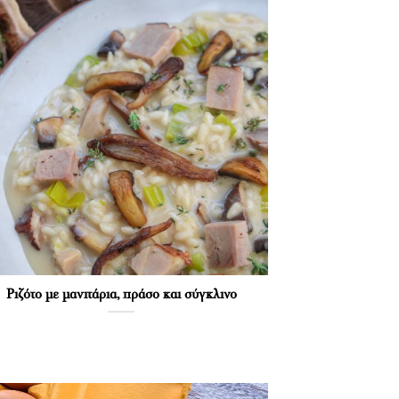
Ριζότο με μανιτάρια, πράσο και σύγκλινο