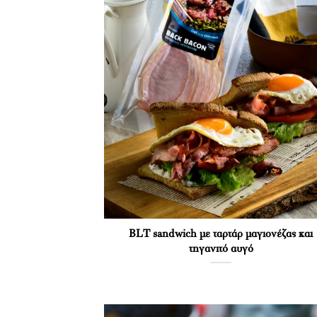
BLT sandwich με ταρτάρ μαγιονέζας και
τηγανιτό αυγό