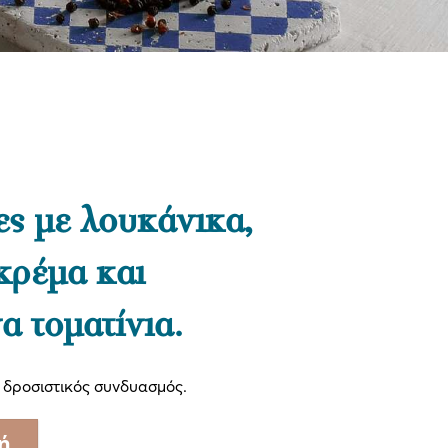
ες με λουκάνικα,
κρέμα και
α τοματίνια.
ι δροσιστικός συνδυασμός.
ή