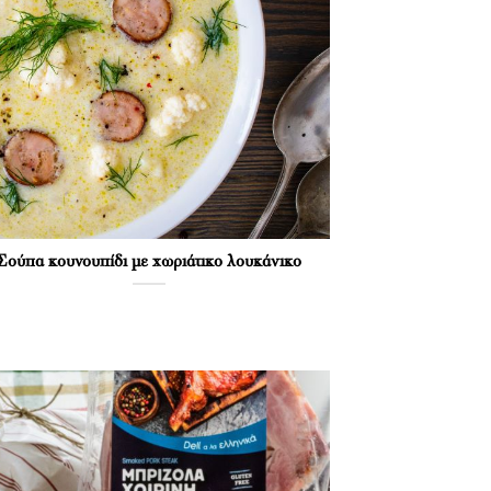
Σούπα κουνουπίδι με χωριάτικο λουκάνικο