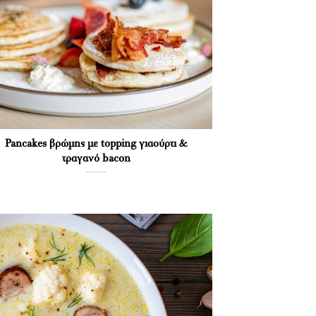
Pancakes βρώμης με topping γιαούρτι &
τραγανό bacon