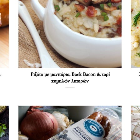
n
Ριζότο με μανιτάρια, Back Bacon & τυρί
χαμηλών λιπαρών