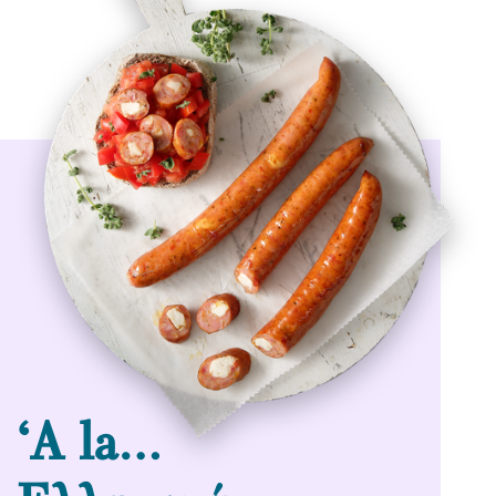
‘Α la…