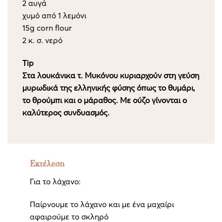
2 αυγά
χυμό από 1 λεμόνι
15g corn flour
2 κ. σ. νερό
Tip
Στα λουκάνικα τ. Μυκόνου κυριαρχούν στη γεύση
μυρωδικά της ελληνικής φύσης όπως το θυμάρι,
το
θρούμπι και ο μάραθος. Με ούζο γίνονται ο
καλύτερος συνδυασμός.
Εκτέλεση
Για το λάχανο:
Παίρνουμε το λάχανο και με ένα μαχαίρι
αφαιρούμε το σκληρό