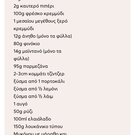
2g καυτερό πιπέρι
100g φρέσκο κρεμμύδι
1 μεσαίου μεγέθους ξερό
κρεμμύδι
12g άνηθο (μόνο τα φύλλα)
80g φινόκιο
14g μαϊντανό (μόνο τα
φύλλα)
95g παρμεζάνα
2-3cm κομμάτι τζίντζερ
ξύσμα από 1 πορτοκάλι
ξύσμα από ½ λεμόνι
ξύσμα από ½ λάιμ
1 αυγό
50g ρύζι
100ml ελαιόλαδο
150g λουκάνικο τύπου
Μυκόνου με μάραθο και