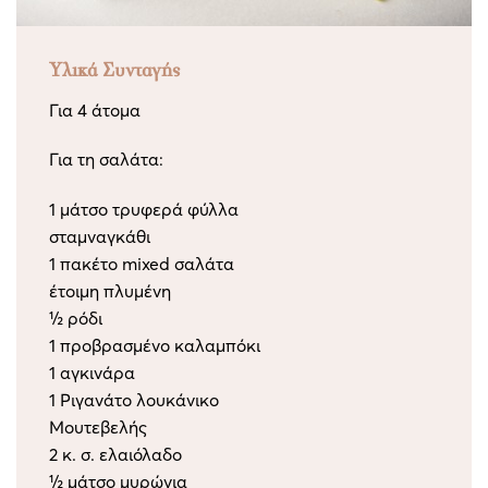
Υλικά Συνταγής
Για 4 άτομα
Για τη σαλάτα:
1 μάτσο τρυφερά φύλλα
σταμναγκάθι
1 πακέτο mixed σαλάτα
έτοιμη πλυμένη
½ ρόδι
1 προβρασμένο καλαμπόκι
1 αγκινάρα
1 Ριγανάτο λουκάνικο
Μουτεβελής
2 κ. σ. ελαιόλαδο
½ μάτσο μυρώνια