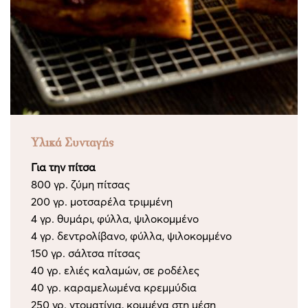
Υλικά Συνταγής
Για την πίτσα
800 γρ. ζύμη πίτσας
200 γρ. μοτσαρέλα τριμμένη
4 γρ. θυμάρι, φύλλα, ψιλοκομμένο
4 γρ. δεντρολίβανο, φύλλα, ψιλοκομμένο
150 γρ. σάλτσα πίτσας
40 γρ. ελιές καλαμών, σε ροδέλες
40 γρ. καραμελωμένα κρεμμύδια
250 γρ. ντοματίνια, κομμένα στη μέση