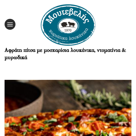
Skip
to
content
Αφράτη πίτσα με μοσχαρίσια λουκάνικα, ντοματίνια &
μυρωδικά