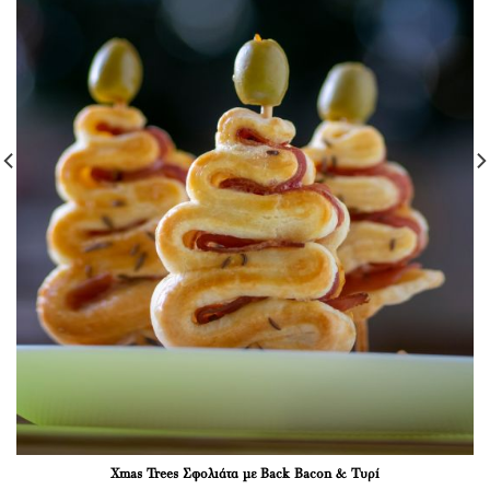
Xmas Trees Σφολιάτα με Back Bacon & Τυρί