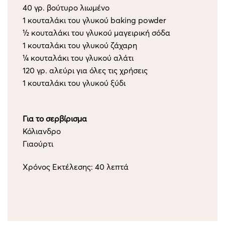
40 γρ. βούτυρο λιωμένο
1 κουταλάκι του γλυκού baking powder
½ κουταλάκι του γλυκού μαγειρική σόδα
1 κουταλάκι του γλυκού ζάχαρη
¼ κουταλάκι του γλυκού αλάτι
120 γρ. αλεύρι για όλες τις χρήσεις
1 κουταλάκι του γλυκού ξύδι
Για το σερβίρισμα
Κόλιανδρο
Γιαούρτι
Χρόνος Εκτέλεσης: 40 λεπτά