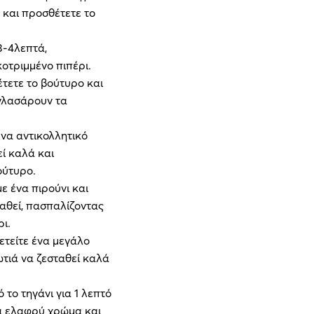
 και προσθέτετε το
3-4λεπτά,
οτριμμένο πιπέρι.
έτετε το βούτυρο και
 γλασάρουν τα
ένα αντικολλητικό
εί καλά και
ούτυρο.
 ένα πιρούνι και
αθεί, πασπαλίζοντας
ι.
θετείτε ένα μεγάλο
ωτιά να ζεσταθεί καλά
 το τηγάνι για 1 λεπτό
α ελαφρύ χρώμα και