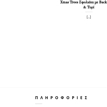
πετσοφάι με 2 λουκάνικα
Xmas Trees Σφολιάτα με Bac
& Τυρί
[...]
[...]
ΠΛΗΡΟΦΟΡΙΕΣ