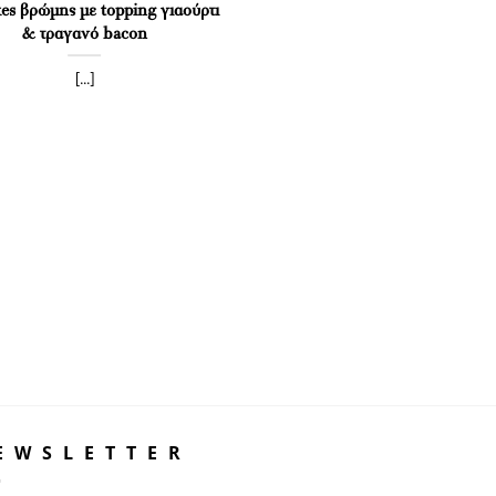
es βρώμης με topping γιαούρτι
Muffins αυγού με λαχανικά 
& τραγανό bacon
Bacon (χωρίς λάδι)
[...]
[...]
EWSLETTER