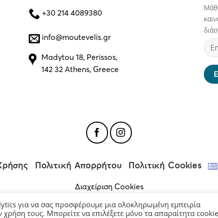
Μάθε
+30 214 4089380
καιν
διάσ
info@moutevelis.gr
Madytou 18, Perissos,
142 32 Athens, Greece
Χρήσης
Πολιτική Απορρήτου
Πολιτική Cookies
Διαχείριση Cookies
lytics για να σας προσφέρουμε μια ολοκληρωμένη εμπειρία
Copyright 2026 ©
Moutevelis.gr
| All rights reserved.
χρήση τους. Μπορείτε να επιλέξετε μόνο τα απαραίτητα cookie