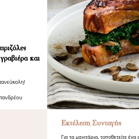
πριζόλες
 γραβιέρα και
πανεύκολη!
απανδρέου
Εκτέλεση Συνταγής
Για τα μανιτάρια, τοποθετείτε ένα 