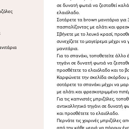
σε δυνατή φωτιά να ζεσταθεί καλά
ιζόλες
ελαιόλαδο.
Σοτάρετε τα brown μανιτάρια για 
πασπαλίζοντας με αλάτι και φρεσκ
α
Σβήνετε με το λευκό κρασί, προσθ
συνεχίζετε το μαγείρεμα μέχρι να
ανιτάρια
μανιτάρια.
Για το σπανάκι, τοποθετείτε άλλο 
τηγάνι σε δυνατή φωτιά να ζεσταθ
προσθέτετε το ελαιόλαδο και το β
Καρφώνετε την σκελίδα σκόρδου με
σοτάρετε το σπανάκι μέχρι να μαρ
με αλάτι και φρεσκοτριμμένο πιπέρ
Για τις καπνιστές μπριζόλες, τοπο
αντικολλητικό τηγάνι σε δυνατή φ
και προσθέτετε το ελαιόλαδο.
Περνάτε τις χοιρινές μπριζόλες από
από την κάθε μεριά να πάρουν έν