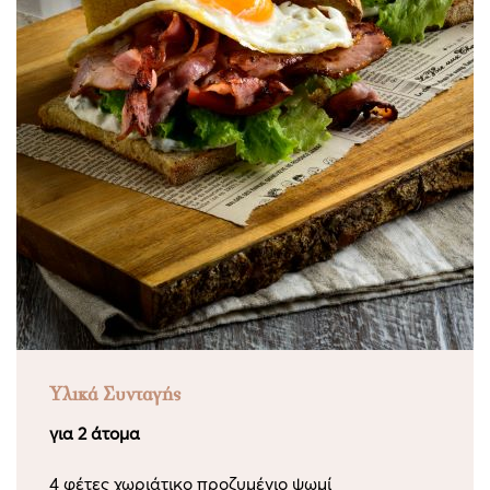
Υλικά Συνταγής
για 2 άτομα
4 φέτες χωριάτικο προζυμένιο ψωμί