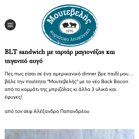
Skip
to
content
BLT sandwich με ταρτάρ μαγιονέζας και
τηγανιτό αυγό
Πες πως είσαι σε ένα αμερικανικό dinner βρε παιδί μου…
βάλε την ποιότητα “Μουτεβελής” με το νέο Back Bacon
από το κομμάτι της μπριζόλας κι άλλα 3 υλικά και
έφυγες!
από τον σεφ Αλέξανδρο Παπανδρέου