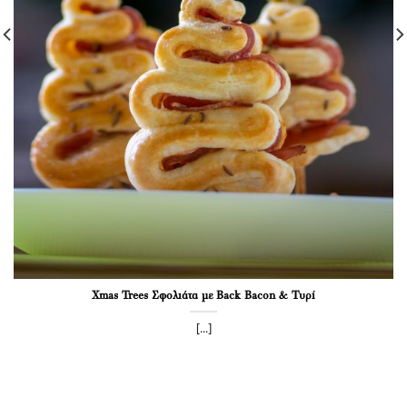
Xmas Trees Σφολιάτα με Back Bacon & Τυρί
[...]