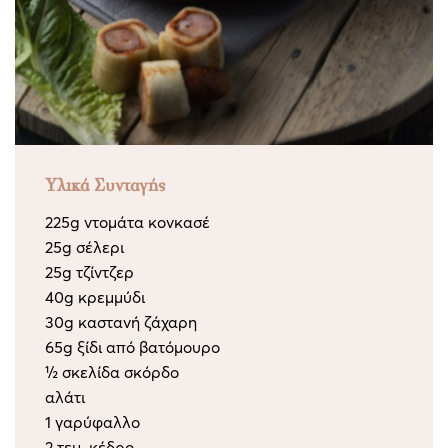
Υλικά Συνταγής
225g ντομάτα κονκασέ
25g σέλερι
25g τζίντζερ
40g κρεμμύδι
30g καστανή ζάχαρη
65g ξίδι από βατόμουρο
½ σκελίδα σκόρδο
αλάτι
1 γαρύφαλλο
2 τεμ. κέδρο