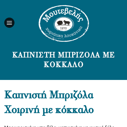
Skip
to
content
ΚΑΠΝΙΣΤΉ ΜΠΡΙΖΌΛΑ ΜΕ
ΚΌΚΚΑΛΟ
Καπνιστή Μπριζόλα
Χοιρινή με κόκκαλο