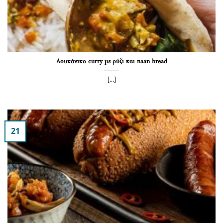
Λουκάνικο curry με ρύζι και naan bread
[...]
21