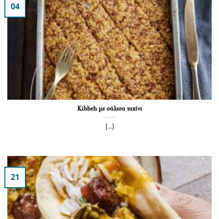
04
Kibbeh με σάλτσα ταχίνι
[...]
21