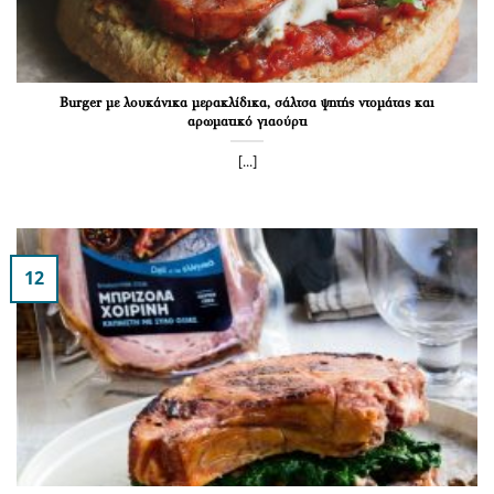
Burger με λουκάνικα μερακλίδικα, σάλτσα ψητής ντομάτας και
αρωματικό γιαούρτι
[...]
12