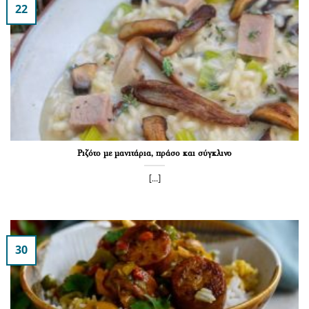
22
Ριζότο με μανιτάρια, πράσο και σύγκλινο
[...]
30