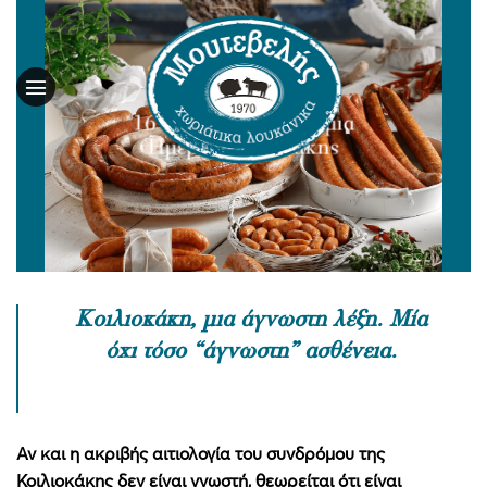
Skip
to
content
16 Μαϊου – Παγκόσμια
Ημέρα Κοιλιοκάκης
Κοιλιοκάκη, μια άγνωστη λέξη. Μία
όχι τόσο “άγνωστη” ασθένεια.
Αν και η ακριβής αιτιολογία του συνδρόμου της
Κοιλιοκάκης δεν είναι γνωστή, θεωρείται ότι είναι