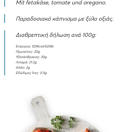
Mit fetakäse, tomate und oregano.
Παραδοσιακό κάπνισμα με ξύλο οξιάς.
Διαθρεπτική δήλωση ανά 100g:
Ενέργεια: 120Kcal/420Kj
Πρωτεϊνες: 20g
Υδατάνθρακας: 30g
Λιπαρά: 21.2g
Αλάτι: 2g
Εδώδιμες Ίνες: 0.5g